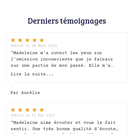
Derniers témoignages
Publié le 08 Mars 2024
"Madeleine m'a ouvert les yeux sur
l'omission inconsciente que je faisais
sur une partie de mon passé. Elle m'a
aussi permise de prendre conscience des
Lire la suite...
significations portées par le
transgénérationnel. Un grand merci pour
ce partage Madeleine."
Par Aurélie
Publié le 13 Mai 2023
"Madeleine aime écouter et vous le fait
sentir. Une très bonne qualité d'écoute,