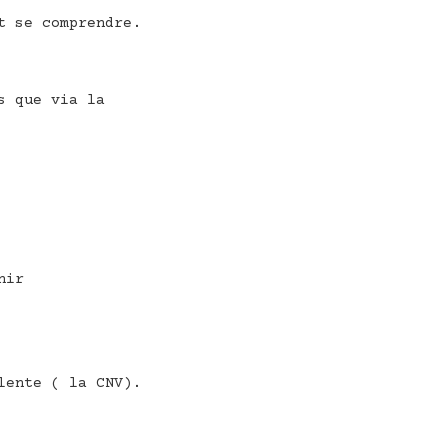
t se comprendre.
s que via la
nir
lente ( la CNV).