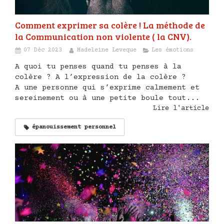
Comment exprimer sa colère ! La méthode de
la Communication non violente ( la CNV).
07 Déc 2023
Madeleine Leveque
Les émotions
A quoi tu penses quand tu penses à la
colère ? A l’expression de la colère ?
A une personne qui s’exprime calmement et
sereinement ou à une petite boule tout...
Lire l'article
épanouissement personnel